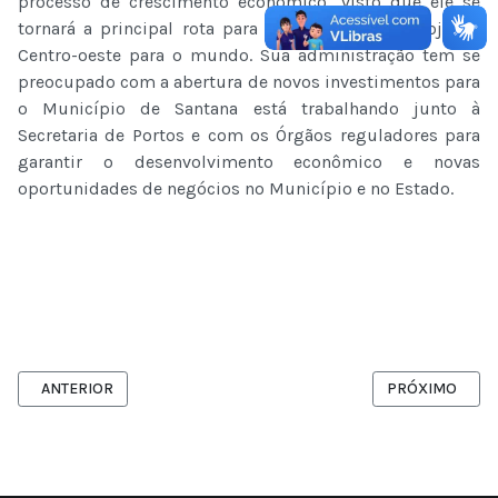
processo de crescimento econômico, visto que ele se
tornará a principal rota para o escoamento da soja do
Centro-oeste para o mundo. Sua administração tem se
preocupado com a abertura de novos investimentos para
o Município de Santana está trabalhando junto à
Secretaria de Portos e com os Órgãos reguladores para
garantir o desenvolvimento econômico e novas
oportunidades de negócios no Município e no Estado.
ARTIGO ANTERIOR: CDSA PARTICIPA DA 51º EXPO-FEIRA DO AMAPÁ
PRÓXIMO ARTIG
ANTERIOR
PRÓXIMO