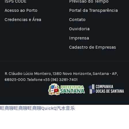
ISPS CODE
Previsão do Tempo
Acesso ao Porto
Portal da Transparência
Credencias e Área
Contato
Ouvidoria
Imprensa
Cadastro de Empresas
R. Cláudio Lúcio Monteiro, 1380 Novo Horizonte, Santana - AP,
68925-000. Telefone +55 (96) 3281-7401
旺商聊
旺商聊
旺商聊
QuickQ
汽水音乐