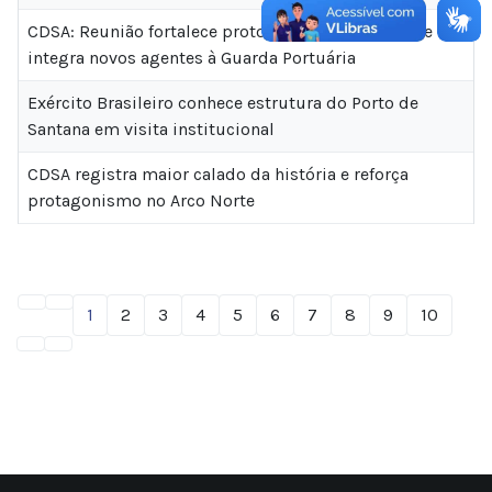
CDSA: Reunião fortalece protocolos de segurança e
integra novos agentes à Guarda Portuária
Exército Brasileiro conhece estrutura do Porto de
Santana em visita institucional
CDSA registra maior calado da história e reforça
protagonismo no Arco Norte
1
2
3
4
5
6
7
8
9
10