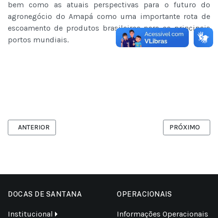
bem como as atuais perspectivas para o futuro do
agronegócio do Amapá como uma importante rota de
escoamento de produtos brasileiros para os principais
portos mundiais.
ARTIGO ANTERIOR: POSSE DOS MEMBROS DO CONSELHO DE ADM
PRÓXIMO ARTIG
ANTERIOR
PRÓXIMO
DOCAS DE SANTANA
OPERACIONAIS
Institucional
Informações Operacionais