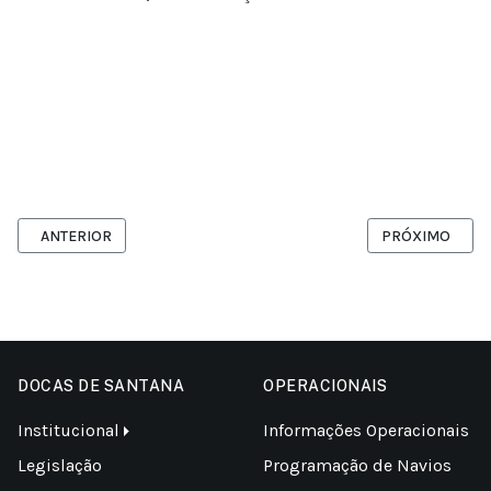
ARTIGO ANTERIOR: LEILÃO DA MCP01 GARANTE R$ 170 MILHÕES 
PRÓXIMO ARTIG
ANTERIOR
PRÓXIMO
DOCAS DE SANTANA
OPERACIONAIS
Institucional
Informações Operacionais
Legislação
Programação de Navios