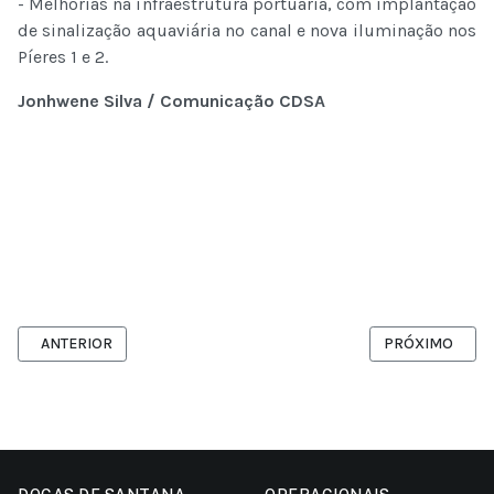
- Melhorias na infraestrutura portuária, com implantação
de sinalização aquaviária no canal e nova iluminação nos
Píeres 1 e 2.
Jonhwene Silva / Comunicação CDSA
ARTIGO ANTERIOR: CDSA: ROCHA GRANÉIS SÓLIDOS REALIZA PR
PRÓXIMO ARTIGO
ANTERIOR
PRÓXIMO