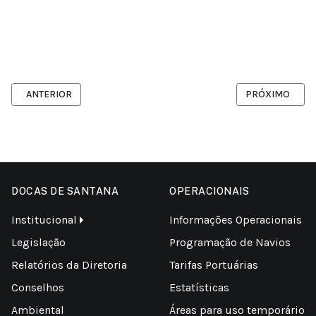
ARTIGO ANTERIOR: ÁREA PARA LOGÍSTICA E INFRAESTRUTURA É C
PRÓXIMO ARTIG
ANTERIOR
PRÓXIMO
DOCAS DE SANTANA
OPERACIONAIS
Institucional
Informações Operacionais
Legislação
Programação de Navios
Relatórios da Diretoria
Tarifas Portuárias
Conselhos
Estatísticas
Ambiental
Áreas para uso temporário