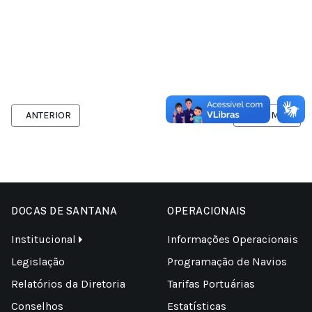
ARTIGO ANTERIOR: CDSA RECEBE VISITA DO CÔNSUL DO JAPÃO, M
PRÓXIMO ARTIG
ANTERIOR
PRÓXIMO
DOCAS DE SANTANA
OPERACIONAIS
Institucional
Informações Operacionais
Legislação
Programação de Navios
Relatórios da Diretoria
Tarifas Portuárias
Conselhos
Estatísticas