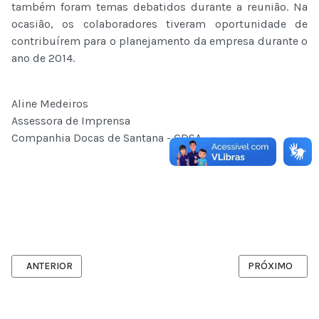
também foram temas debatidos durante a reunião. Na
ocasião, os colaboradores tiveram oportunidade de
contribuírem para o planejamento da empresa durante o
ano de 2014.
Aline Medeiros
Assessora de Imprensa
Companhia Docas de Santana - CDSA
ARTIGO ANTERIOR: NOVAS CONCESSÕES PROMETEM ACELERAR E
PRÓXIMO ARTIG
ANTERIOR
PRÓXIMO