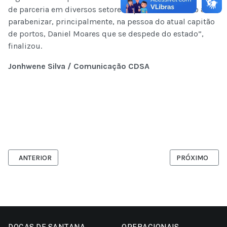
de parceria em diversos setores e por isso, só tenho a
parabenizar, principalmente, na pessoa do atual capitão
de portos, Daniel Moares que se despede do estado”,
finalizou.
Jonhwene Silva / Comunicação CDSA
ARTIGO ANTERIOR: DIRETORIA DA CDSA REALIZA VISITA TÉCNICA
PRÓXIMO ARTIG
ANTERIOR
PRÓXIMO