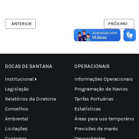
ARTIGO ANTERIOR: SOS BAILIQUE
PRÓXIMO ARTIG
ANTERIOR
PRÓXIMO
DOCAS DE SANTANA
OPERACIONAIS
Institucional
Informações Operacionais
Legislação
Programação de Navios
Relatórios da Diretoria
Tarifas Portuárias
Conselhos
Estatísticas
Ambiental
Áreas para uso temporário
Licitações
Previsões de marés
Contratos
Despachantes