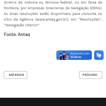
diretriz de rodovia ou ferrovia federal, ou em faixa de
fronteira, por empresas brasileiras de navegação (EBNs).
As duas resoluções estão disponíveis para consulta no
sítio da Agência (www.antaq.gov.br), em “Resoluções”,
“Navegação Interior”.
Fonte: Antaq
ARTIGO ANTERIOR: MARINHA INICIA GRANDE OPERAÇÃO DE FISCA
PRÓXIMO ARTIG
ANTERIOR
PRÓXIMO