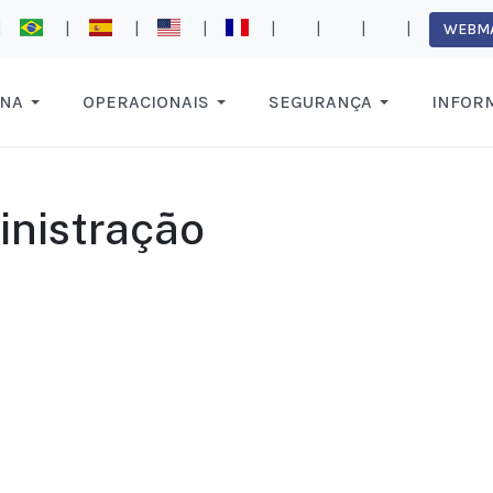
|
|
|
|
|
|
|
|
WEBMA
ANA
OPERACIONAIS
SEGURANÇA
INFOR
inistração