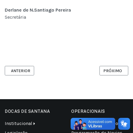
Derlane de N.Santiago Pereira
Secretária
ARTIGO ANTERIOR: ATAS DO CAP ANTERIOR A LEI 15.812
PRÓXIMO ARTI
ANTERIOR
PRÓXIMO
DOCAS DE SANTANA
OPERACIONAIS
Institucional
Informações Operacionais
Legislação
Programação de Navios