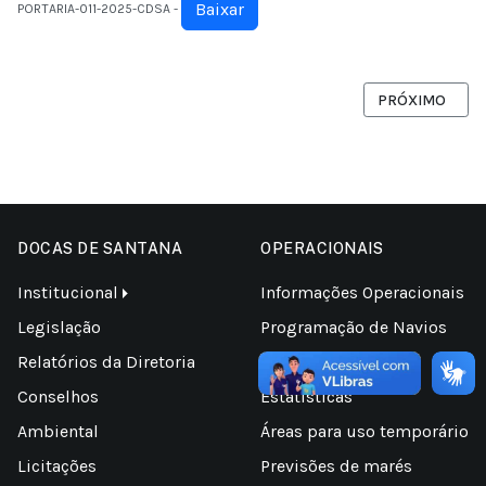
Baixar
PORTARIA-011-2025-CDSA -
PRÓXIMO ARTIG
PRÓXIMO
DOCAS DE SANTANA
OPERACIONAIS
Institucional
Informações Operacionais
Legislação
Programação de Navios
Relatórios da Diretoria
Tarifas Portuárias
Conselhos
Estatísticas
Ambiental
Áreas para uso temporário
Licitações
Previsões de marés