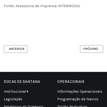
Fonte: Assessoria de Imprensa INTERMODAL
ARTIGO ANTERIOR: EXPORTAÇÃO DE SOJA DO BRASIL REGISTRA FO
PRÓXIMO ARTIG
ANTERIOR
PRÓXIMO
DOCAS DE SANTANA
OPERACIONAIS
Institucional
Informações Operacionais
Legislação
Programação de Navios
Relatórios da Diretoria
Tarifas Portuárias