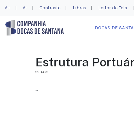
A+
|
A-
|
Contraste
|
Libras
|
Leitor de Tela
DOCAS DE SANT
Estrutura Portuár
22.AGO.
...