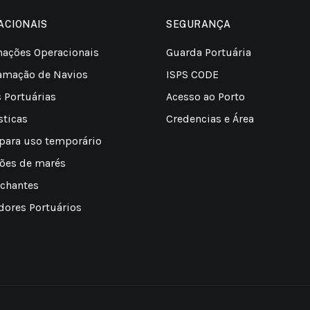
ACIONAIS
SEGURANÇA
mações Operacionais
Guarda Portuária
amação de Navios
ISPS CODE
s Portuárias
Acesso ao Porto
sticas
Credencias e Área
 para uso temporário
sões de marés
chantes
dores Portuários