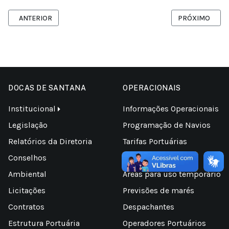
ARTIGO ANTERIOR: MISSÃO, VISÃO E VALORES
PRÓXIMO ARTI
ANTERIOR
PRÓXIMO
DOCAS DE SANTANA
OPERACIONAIS
Institucional
Informações Operacionais
Legislação
Programação de Navios
Relatórios da Diretoria
Tarifas Portuárias
Conselhos
Estatísticas
Ambiental
Áreas para uso temporário
Licitações
Previsões de marés
Contratos
Despachantes
Estrutura Portuária
Operadores Portuários