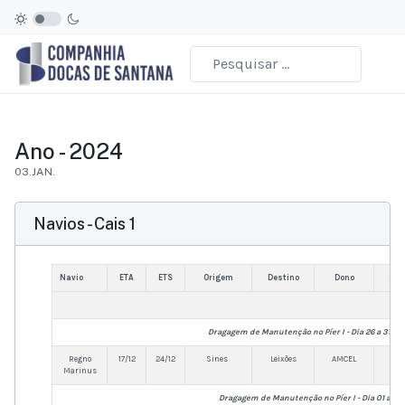
Ano - 2024
03.JAN.
Navios - Cais 1
Navio
ETA
ETS
Origem
Destino
Dono
Op.P
Dragagem de Manutenção no Píer I - Dia 26 a 31 d
Regno
17/12
24/12
Sines
Leixões
AMCEL
AM
Marinus
Dragagem de Manutenção no Píer I - Dia 01 a 17