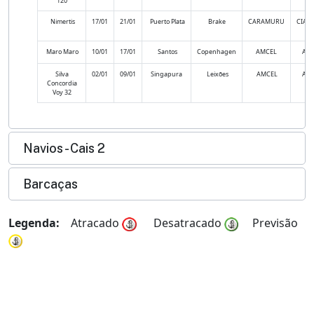
120
Nimertis
17/01
21/01
Puerto Plata
Brake
CARAMURU
CIAN
Maro Maro
10/01
17/01
Santos
Copenhagen
AMCEL
AM
Silva
02/01
09/01
Singapura
Leixões
AMCEL
AM
Concordia
Voy 32
Navios - Cais 2
Barcaças
Legenda:
Atracado
Desatracado
Previsão