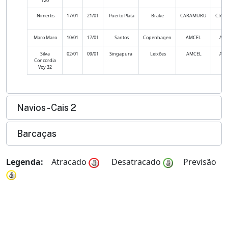
120
Nimertis
17/01
21/01
Puerto Plata
Brake
CARAMURU
CIAN
Maro Maro
10/01
17/01
Santos
Copenhagen
AMCEL
AM
Silva
02/01
09/01
Singapura
Leixões
AMCEL
AM
Concordia
Voy 32
Navios - Cais 2
Barcaças
Legenda:
Atracado
Desatracado
Previsão