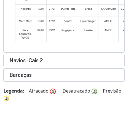
120
Nimertis
17/01
21/01
Puerto Plata
Brake
CARAMURU
CIAN
Maro Maro
10/01
17/01
Santos
Copenhagen
AMCEL
AM
Silva
02/01
09/01
Singapura
Leixões
AMCEL
AM
Concordia
Voy 32
Navios - Cais 2
Barcaças
Legenda:
Atracado
Desatracado
Previsão