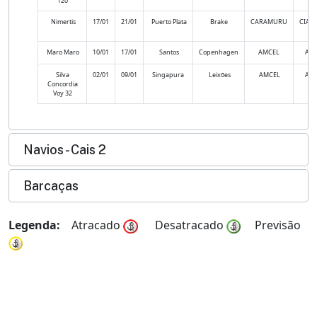
120
Nimertis
17/01
21/01
Puerto Plata
Brake
CARAMURU
CIAN
Maro Maro
10/01
17/01
Santos
Copenhagen
AMCEL
AM
Silva
02/01
09/01
Singapura
Leixões
AMCEL
AM
Concordia
Voy 32
Navios - Cais 2
Barcaças
Legenda:
Atracado
Desatracado
Previsão